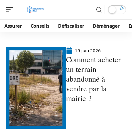
Assurer
Conseils
Défiscaliser
Déménager
E
19 juin 2026
Comment acheter
un terrain
abandonné à
vendre par la
mairie ?