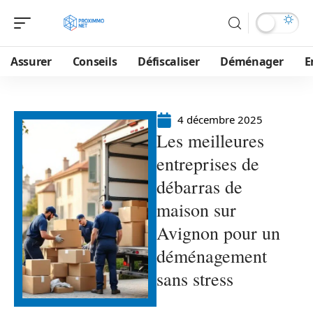
Assurer
Conseils
Défiscaliser
Déménager
E
4 décembre 2025
Les meilleures
entreprises de
débarras de
maison sur
Avignon pour un
déménagement
sans stress