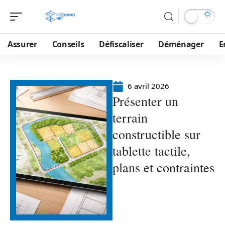
Assurer
Conseils
Défiscaliser
Déménager
E
6 avril 2026
Présenter un
terrain
constructible sur
tablette tactile,
plans et contraintes