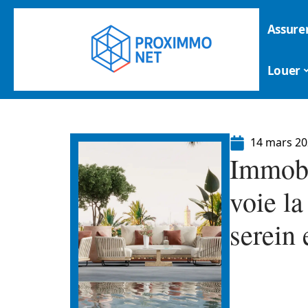
Assure
Louer
14 mars 2
Immobi
voie la
serein 