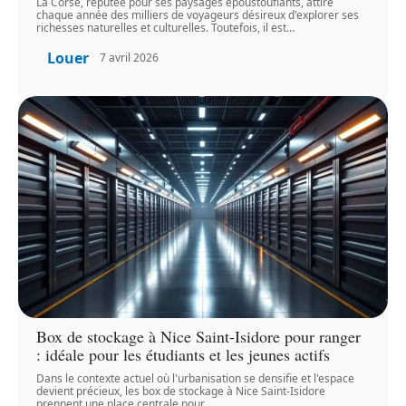
La Corse, réputée pour ses paysages époustouflants, attire
chaque année des milliers de voyageurs désireux d'explorer ses
richesses naturelles et culturelles. Toutefois, il est
…
Louer
7 avril 2026
Box de stockage à Nice Saint-Isidore pour ranger
: idéale pour les étudiants et les jeunes actifs
Dans le contexte actuel où l'urbanisation se densifie et l'espace
devient précieux, les box de stockage à Nice Saint-Isidore
prennent une place centrale pour
…